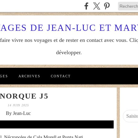
YAGES DE JEAN-LUC ET MA
aire vivre nos voyages et de rester en contact avec vous. Cliq
développer.
GES
ARCHIVES
CONTACT
NORQUE J5
14 JUIN 2025
By Jean-Luc
l, Nécropoles de Cala Morell et Punta Nati