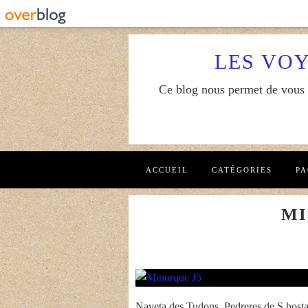
LES VO
Ce blog nous permet de vous f
ACCUEIL
CATÉGORIES
PA
MI
Naveta des Tudons, Pedreres de S hosta