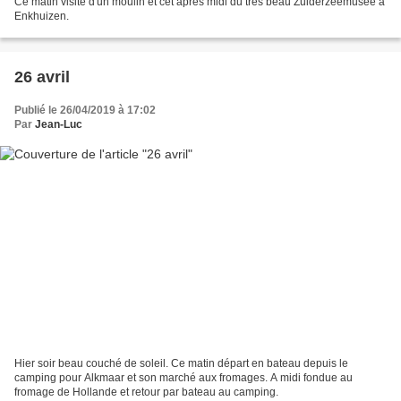
Ce matin visite d'un moulin et cet après midi du très beau Zuiderzeemusee à
Enkhuizen.
26 avril
Publié le 26/04/2019 à 17:02
Par
Jean-Luc
Hier soir beau couché de soleil. Ce matin départ en bateau depuis le
camping pour Alkmaar et son marché aux fromages. A midi fondue au
fromage de Hollande et retour par bateau au camping.