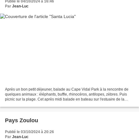
Publié le 04/10/2024 à 16:46
Par
Jean-Luc
Après un bon petit déjeuner, balade au Cape Vidal Park à la rencontre de
quelques animaux : éléphants, buffle, rhinocéros, antilopes, zèbres. Puis
picnic sur la plage. Cet après midi balade en bateau sur l'estuaire de la
rivière. Oiseaux, crocodiles et...
Pays Zoulou
Publié le 03/10/2024 à 20:26
Par
Jean-Luc