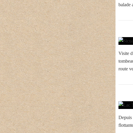
balade 
Visite d
tombeau
route v
Depuis 
flottant