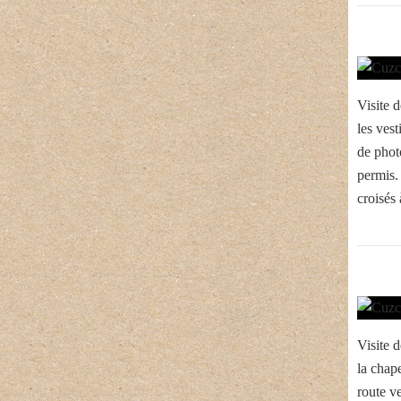
Visite d
les vest
de photo
permis.
croisés
Visite 
la chap
route ve