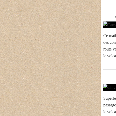
Ce mati
des con
route ve
le volc
Superbe
passage
le volc