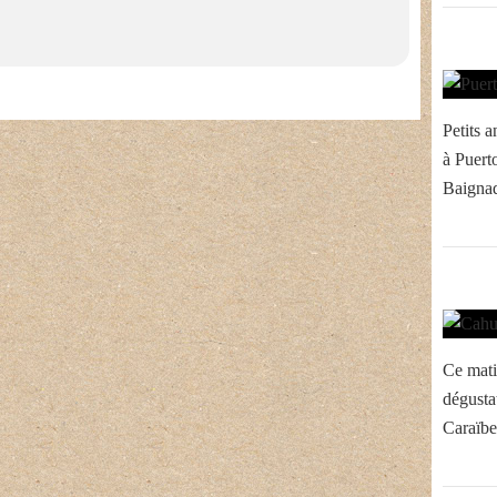
Petits a
à Puerto
Baignad
Ce matin
dégusta
Caraïbe