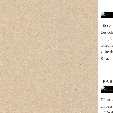
Tôt ce 
Les col
bungalo
logeons
visite 
Rica.
PAR
Départ 
un pass
vallée 