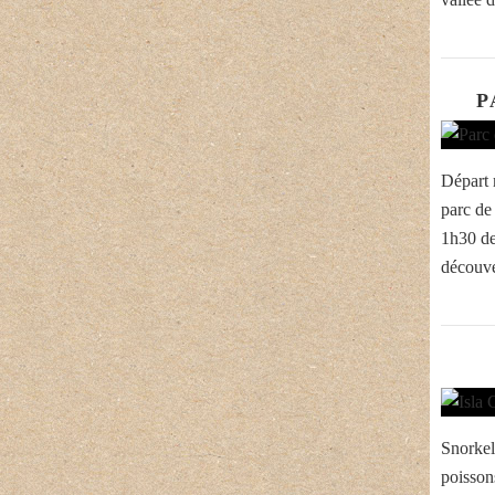
P
Départ m
parc de
1h30 de
découve
Snorkel
poissons