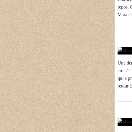
repos. 
Mara et
Une der
croisé 
qui a p
retour à