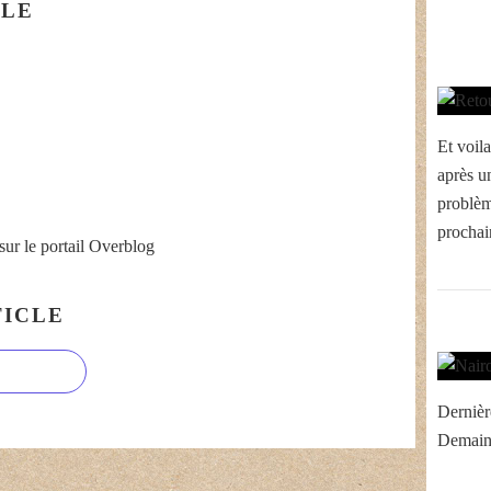
CLE
Et voil
après u
problèm
prochai
sur le portail Overblog
ICLE
Dernièr
Demain 