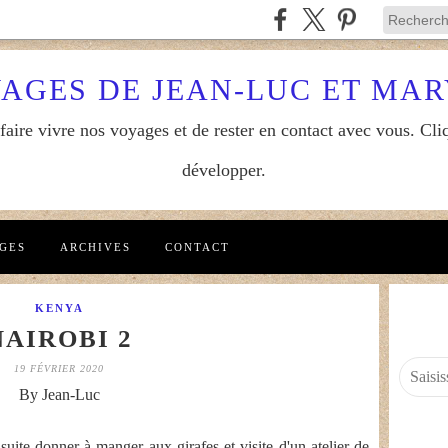
YAGES DE JEAN-LUC ET MA
aire vivre nos voyages et de rester en contact avec vous. Cliq
développer.
GES
ARCHIVES
CONTACT
KENYA
NAIROBI 2
19 FÉVRIER 2020
By Jean-Luc
suite donner à manger aux girafes et visite d'un atelier de