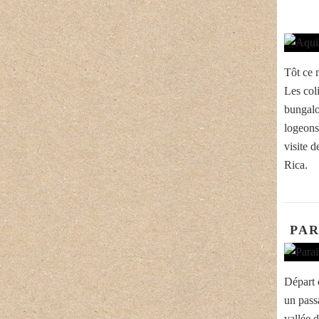
Tôt ce 
Les col
bungalo
logeons
visite 
Rica.
PAR
Départ 
un pass
vallée 