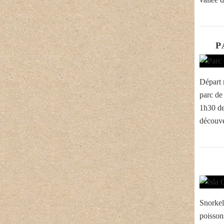
P
Départ m
parc de
1h30 de
découve
Snorkel
poissons