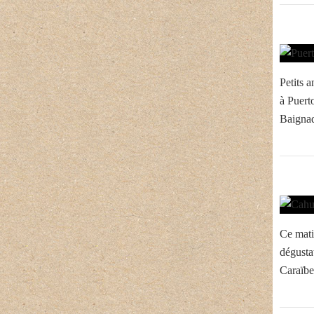
Petits a
à Puerto
Baignad
Ce matin
dégusta
Caraïbe