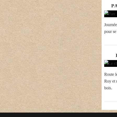
P
Journée
pour se
Route l
Roy et 
bois.