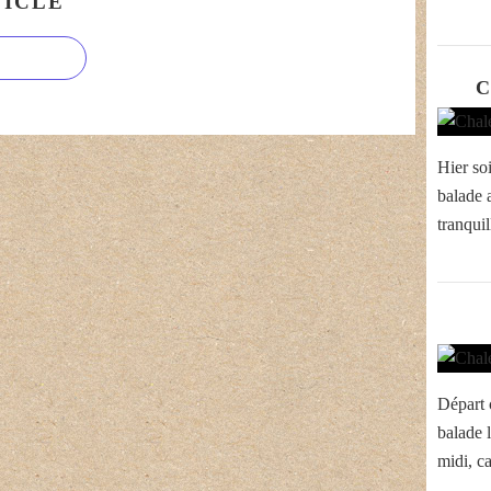
ICLE
C
Hier soi
balade 
tranquil
Départ 
balade l
midi, ca