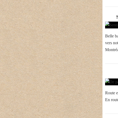
Belle ba
vers not
Montréa
Route e
En route