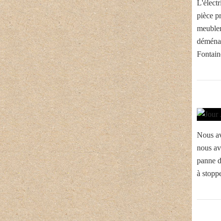
L'électr
pièce p
meubler
déménag
Fontain
Nous av
nous av
panne d
à stoppe