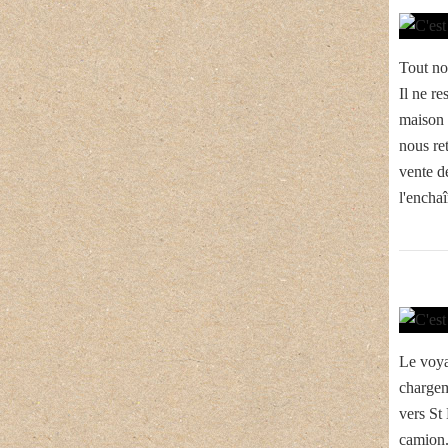
Tout no
Il ne re
maison 
nous re
vente d
l'enchaî
Le voya
chargem
vers St
camion. 