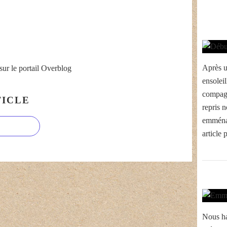
Après u
sur le portail Overblog
ensolei
compagn
ICLE
repris n
emménag
article 
Nous ha