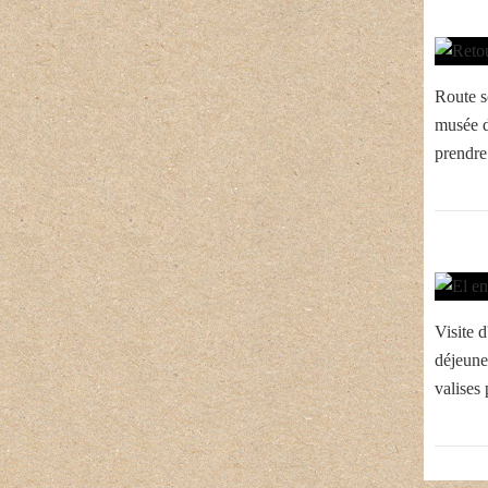
Route s
musée d
prendre 
Visite d
déjeune
valises