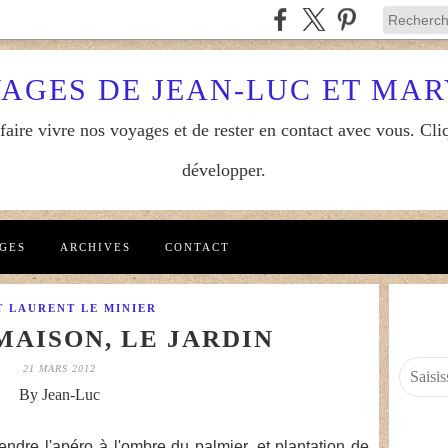
YAGES DE JEAN-LUC ET MA
aire vivre nos voyages et de rester en contact avec vous. Cliq
développer.
GES
ARCHIVES
CONTACT
T LAURENT LE MINIER
MAISON, LE JARDIN
21 MARS 2012
By Jean-Luc
endre l'apéro à l'ombre du palmier, et plantation de