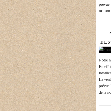
prévue 
maison d
DES
Notre n
En effe
installe
La vent
prévue l
de la n