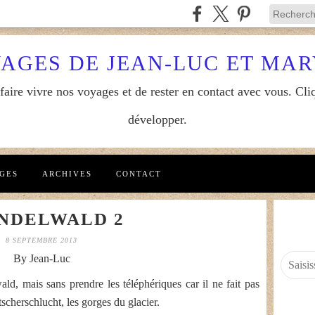
YAGES DE JEAN-LUC ET MA
aire vivre nos voyages et de rester en contact avec vous. Cliq
développer.
GES
ARCHIVES
CONTACT
NDELWALD 2
8 SEPTEMBRE 2013
By Jean-Luc
ld, mais sans prendre les téléphériques car il ne fait pas
tscherschlucht, les gorges du glacier.