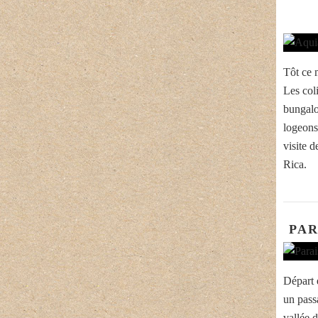
Tôt ce 
Les col
bungalo
logeons
visite 
Rica.
PAR
Départ 
un pass
vallée 