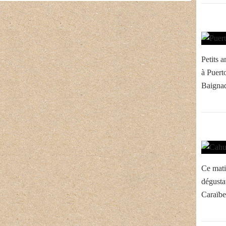
Petits a
à Puerto
Baignad
Ce matin
dégusta
Caraïbe