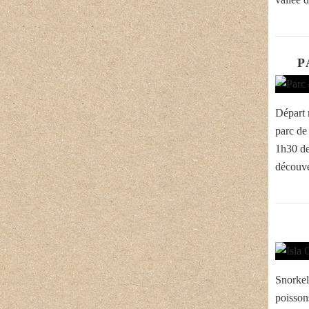
P
Départ m
parc de
1h30 de
découve
Snorkel
poissons