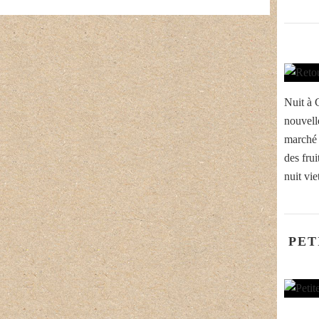
Nuit à 
nouvell
marché f
des fru
nuit vi
PET