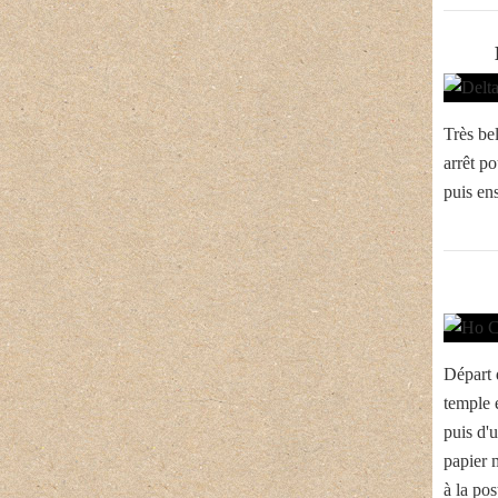
Très be
arrêt p
puis ens
Départ 
temple 
puis d'
papier 
à la pos