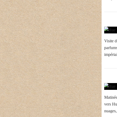
Visite d
parfums
impéria
Matinée 
vers Hu
nuages,