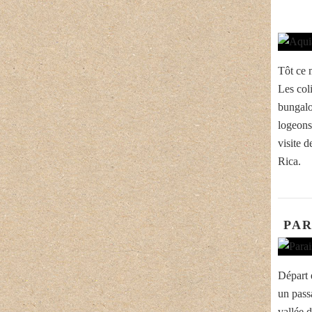
Tôt ce 
Les col
bungalo
logeons
visite 
Rica.
PAR
Départ 
un pass
vallée 