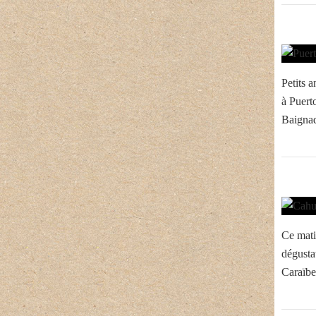
Petits a
à Puerto
Baignad
Ce matin
dégusta
Caraïbe