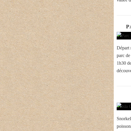
P
Départ m
parc de
1h30 de
découve
Snorkel
poissons