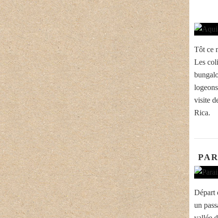
Tôt ce 
Les col
bungalo
logeons
visite 
Rica.
PAR
Départ 
un pass
vallée 