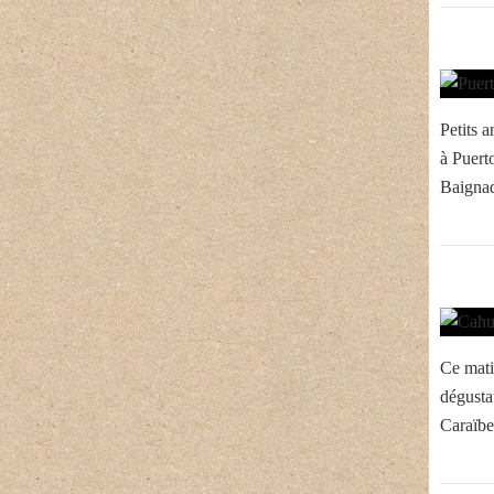
Petits a
à Puerto
Baignad
Ce matin
dégusta
Caraïbe